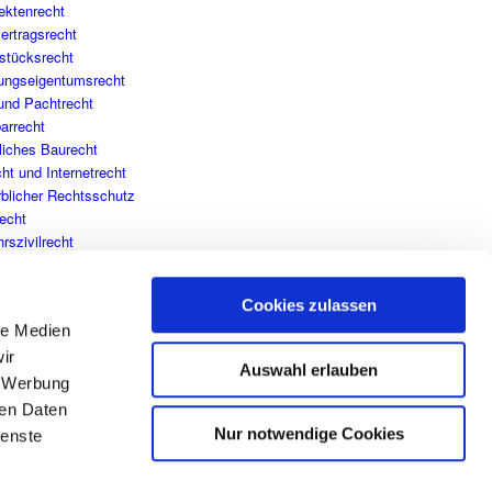
ektenrecht
ertragsrecht
stücksrecht
ngseigentumsrecht
 und Pachtrecht
arrecht
liches Baurecht
ht und Internetrecht
blicher Rechtsschutz
recht
rszivilrecht
hrsverwaltungsrecht
rsstraf-/Ordnungswidrigkeitenrecht
Cookies zulassen
cherungsrecht
le Medien
ir
Auswahl erlauben
, Werbung
ren Daten
Nur notwendige Cookies
ienste