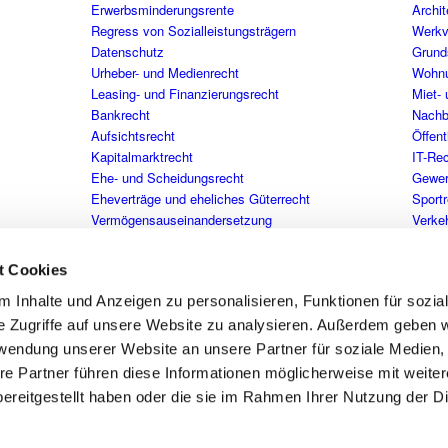
Erwerbsminderungsrente
Archit
Regress von Sozialleistungsträgern
Werkv
Datenschutz
Grund
Urheber- und Medienrecht
Wohnu
Leasing- und Finanzierungsrecht
Miet-
Bankrecht
Nachb
Aufsichtsrecht
Öffent
Kapitalmarktrecht
IT-Rec
Ehe- und Scheidungsrecht
Gewer
Eheverträge und eheliches Güterrecht
Sport
Vermögensauseinandersetzung
Verkeh
Unterhaltsrecht (Ehegatten, Kinder, Eltern)
Verke
Umgangsrecht und Sorgerecht
Verkeh
t Cookies
Internationales Familienrecht
Versi
 Inhalte und Anzeigen zu personalisieren, Funktionen für sozia
Zwangsversteigerung
Mediation
e Zugriffe auf unsere Website zu analysieren. Außerdem geben w
Adoptionsrecht
rwendung unserer Website an unsere Partner für soziale Medien
Erbrechtliche Gestaltung (Testament,
re Partner führen diese Informationen möglicherweise mit weite
Erbvertrag)
ereitgestellt haben oder die sie im Rahmen Ihrer Nutzung der D
Pflichtteilsrecht