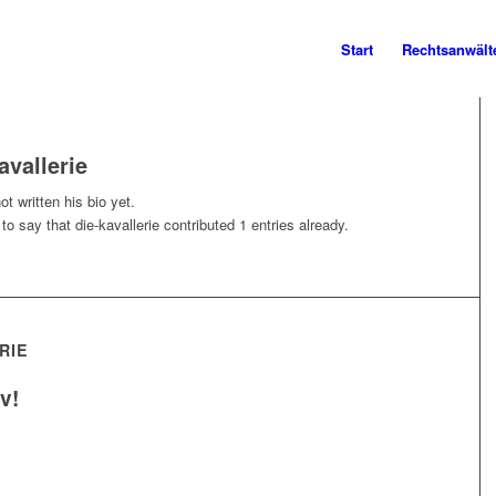
Start
Rechtsanwält
avallerie
t written his bio yet.
 to say that
die-kavallerie
contributed 1 entries already.
RIE
v!