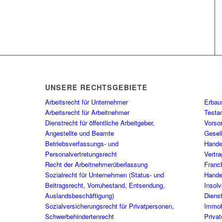
UNSERE RECHTSGEBIETE
Arbeitsrecht für Unternehmer
Erbau
Arbeitsrecht für Arbeitnehmer
Testa
Dienstrecht für öffentliche Arbeitgeber,
Vorso
Angestellte und Beamte
Gesel
Betriebsverfassungs- und
Handel
Personalvertretungsrecht
Vertra
Recht der Arbeitnehmerüberlassung
Franc
Sozialrecht für Unternehmen (Status- und
Hande
Beitragsrecht, Vorruhestand, Entsendung,
Insol
Auslandsbeschäftigung)
Dienst
Sozialversicherungsrecht für Privatpersonen,
Immob
Schwerbehindertenrecht
Priva