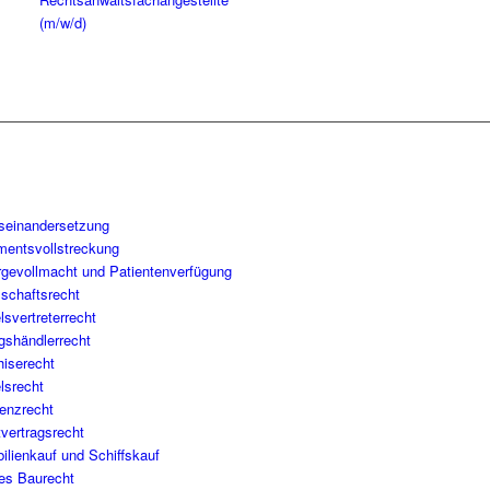
(m/w/d)
seinandersetzung
mentsvollstreckung
rgevollmacht und Patientenverfügung
lschaftsrecht
svertreterrecht
gshändlerrecht
hiserecht
lsrecht
venzrecht
vertragsrecht
ilienkauf und Schiffskauf
tes Baurecht