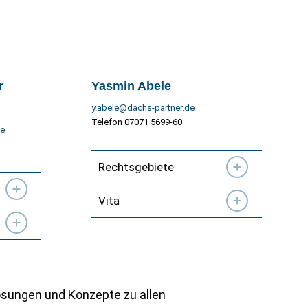
r
Yasmin Abele
y.abele@dachs-partner.de
Telefon 07071 5699-60
de
Rechtsgebiete
Vita
ösungen und Konzepte zu allen