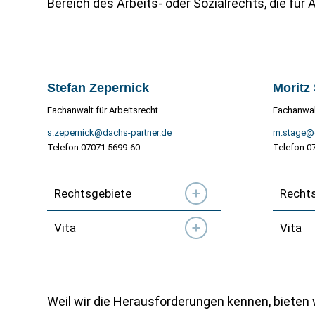
Bereich des Arbeits- oder Sozialrechts, die für 
Stefan Zepernick
Moritz
Fachanwalt für Arbeitsrecht
Fachanwalt
s.zepernick@dachs-partner.de
m.stage@d
Telefon 07071 5699-60
Telefon 0
Rechtsgebiete
Recht
Vita
Vita
Weil wir die Herausforderungen kennen, bieten