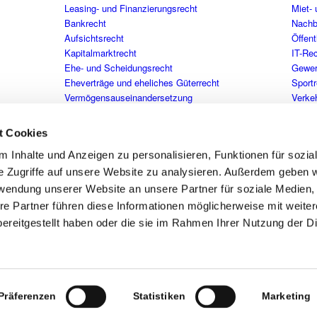
Leasing- und Finanzierungsrecht
Miet-
Bankrecht
Nachb
Aufsichtsrecht
Öffent
Kapitalmarktrecht
IT-Rec
Ehe- und Scheidungsrecht
Gewer
Eheverträge und eheliches Güterrecht
Sport
Vermögensauseinandersetzung
Verkeh
Unterhaltsrecht (Ehegatten, Kinder, Eltern)
Verke
Umgangsrecht und Sorgerecht
Verkeh
t Cookies
Internationales Familienrecht
Versi
 Inhalte und Anzeigen zu personalisieren, Funktionen für sozia
Zwangsversteigerung
Mediation
e Zugriffe auf unsere Website zu analysieren. Außerdem geben w
Adoptionsrecht
rwendung unserer Website an unsere Partner für soziale Medien
Erbrechtliche Gestaltung (Testament,
re Partner führen diese Informationen möglicherweise mit weite
Erbvertrag)
ereitgestellt haben oder die sie im Rahmen Ihrer Nutzung der D
Pflichtteilsrecht
Präferenzen
Statistiken
Marketing
 Rechtsanwälte mbB