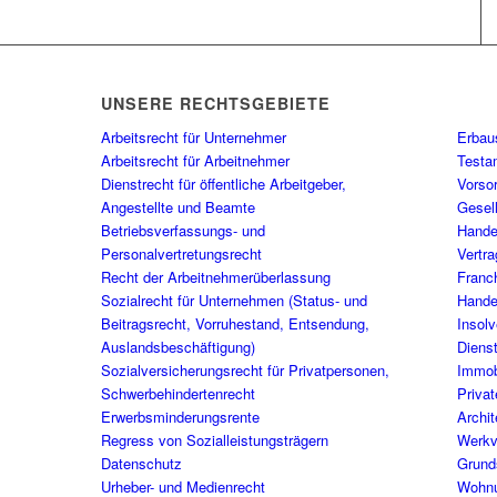
UNSERE RECHTSGEBIETE
Arbeitsrecht für Unternehmer
Erbau
Arbeitsrecht für Arbeitnehmer
Testa
Dienstrecht für öffentliche Arbeitgeber,
Vorso
Angestellte und Beamte
Gesel
Betriebsverfassungs- und
Handel
Personalvertretungsrecht
Vertra
Recht der Arbeitnehmerüberlassung
Franc
Sozialrecht für Unternehmen (Status- und
Hande
Beitragsrecht, Vorruhestand, Entsendung,
Insol
Auslandsbeschäftigung)
Dienst
Sozialversicherungsrecht für Privatpersonen,
Immob
Schwerbehindertenrecht
Priva
Erwerbsminderungsrente
Archit
Regress von Sozialleistungsträgern
Werkv
Datenschutz
Grund
Urheber- und Medienrecht
Wohnu