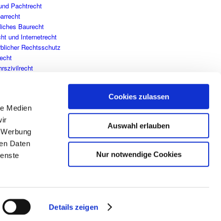
 und Pachtrecht
arrecht
liches Baurecht
ht und Internetrecht
blicher Rechtsschutz
recht
rszivilrecht
hrsverwaltungsrecht
rsstraf-/Ordnungswidrigkeitenrecht
Cookies zulassen
cherungsrecht
le Medien
ir
Auswahl erlauben
, Werbung
ren Daten
Nur notwendige Cookies
ienste
Details zeigen
Impressum
Datenschutzerklärung