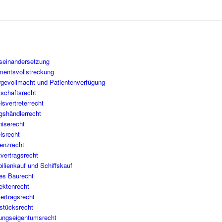
seinandersetzung
mentsvollstreckung
rgevollmacht und Patientenverfügung
lschaftsrecht
svertreterrecht
gshändlerrecht
hiserecht
lsrecht
venzrecht
vertragsrecht
ilienkauf und Schiffskauf
tes Baurecht
ektenrecht
ertragsrecht
stücksrecht
ngseigentumsrecht