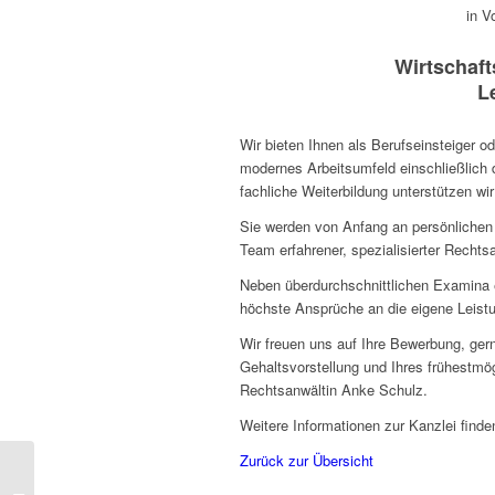
in V
Wirtschaf
L
Wir bieten Ihnen als Berufseinsteiger o
modernes Arbeitsumfeld einschließlich d
fachliche Weiterbildung unterstützen wi
Sie werden von Anfang an persönlichen
Team erfahrener, spezialisierter Rechts
Neben überdurchschnittlichen Examina er
höchste Ansprüche an die eigene Leist
Wir freuen uns auf Ihre Bewerbung, ger
Gehaltsvorstellung und Ihres frühestmögl
Rechtsanwältin Anke Schulz.
Weitere Informationen zur Kanzlei finde
Zurück zur Übersicht
Rechtsanwältin / Rechtsanwalt für