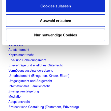
Sozialrecht für Unternehmen (Status- und Beitragsrecht,
Cookies zulassen
Vorruhestand, Entsendung, Auslandsbeschäftigung)
Sozialversicherungsrecht für Privatpersonen,
Schwerbehindertenrecht Erwerbsminderungsrente
Auswahl erlauben
Regress von Sozialleistungsträgern
Datenschutz
Urheber- und Medienrecht
Nur notwendige Cookies
Leasing- und Finanzierungsrecht
Bankrecht
Aufsichtsrecht
Kapitalmarktrecht
Ehe- und Scheidungsrecht
Eheverträge und eheliches Güterrecht
Vermögensauseinandersetzung
Unterhaltsrecht (Ehegatten, Kinder, Eltern)
Umgangsrecht und Sorgerecht
Internationales Familienrecht
Zwangsversteigerung
Mediation
Adoptionsrecht
Erbrechtliche Gestaltung (Testament, Erbvertrag)