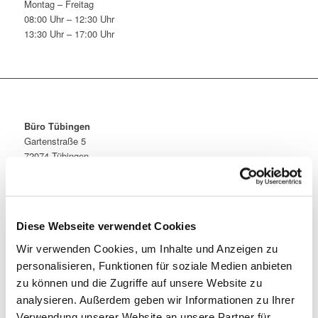
Montag – Freitag
08:00 Uhr – 12:30 Uhr
13:30 Uhr – 17:00 Uhr
Büro Tübingen
Gartenstraße 5
72074 Tübingen
Telefon 07071 5699-0
Telefax 07071 5699-56
tuebingen@dachs-partner.de
Büro Stuttgart
Diese Webseite verwendet Cookies
Rotebühlplatz 23
Wir verwenden Cookies, um Inhalte und Anzeigen zu
70178 Stuttgart
personalisieren, Funktionen für soziale Medien anbieten
Telefon 0711 7223392-0
Telefax 0711 7223392-9
zu können und die Zugriffe auf unsere Website zu
stuttgart@dachs-partner.de
analysieren. Außerdem geben wir Informationen zu Ihrer
Verwendung unserer Website an unsere Partner für