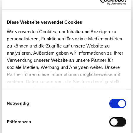
Versicherungsrecht
Versicherungsrecht und
Verkehrsstrafrecht
Diese Webseite verwendet Cookies
Wir verwenden Cookies, um Inhalte und Anzeigen zu
personalisieren, Funktionen für soziale Medien anbieten
zu können und die Zugriffe auf unsere Website zu
IT-Recht und Internetrecht | Gewerblicher
analysieren. Außerdem geben wir Informationen zu Ihrer
Rechtschutz | Sportrecht | Datenschutz
Team IT-/IP-Recht und
Verwendung unserer Website an unsere Partner für
Datenschutzrecht
soziale Medien, Werbung und Analysen weiter. Unsere
Partner führen diese Informationen möglicherweise mit
Tübingen
weiteren Daten zusammen, die Sie ihnen bereitgestellt
0 70 71 56 99-0
haben oder die sie im Rahmen Ihrer Nutzung der Dienste
tuebingen@dachs-partner.de
gesammelt haben.
Einwilligungsauswahl
Stuttgart
Notwendig
0 711 722 33 92-0
Kontakt
Präferenzen
stuttgart@dachs-partner.de
Rottenburg