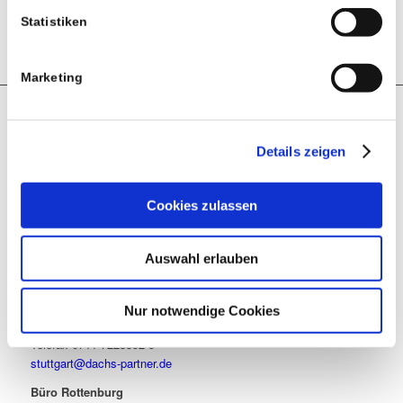
Statistiken
0 7472 98 458-01
rottenburg@dachs-partner.de
Marketing
Büro Tübingen
Details zeigen
Gartenstraße 5
72074 Tübingen
Telefon 07071 5699-0
Cookies zulassen
Telefax 07071 5699-56
tuebingen@dachs-partner.de
Auswahl erlauben
Büro Stuttgart
Rotebühlplatz 23
70178 Stuttgart
Nur notwendige Cookies
Telefon 0711 7223392-0
Telefax 0711 7223392-9
stuttgart@dachs-partner.de
Büro Rottenburg