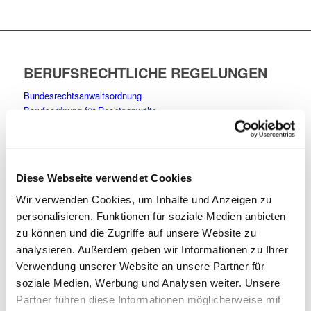
BERUFSRECHTLICHE REGELUNGEN
Bundesrechtsanwaltsordnung
Berufsordnung für Rechtsanwälte
Fachanwaltsordnung
Rechtsanwaltsvergütungsgesetz
Berufsregeln der Rechtsanwälte der Europäischen Gemeinschaft
Gesetz über die Tätigkeit europäischer Rechtsanwälte in
Diese Webseite verwendet Cookies
Deutschland
Wir verwenden Cookies, um Inhalte und Anzeigen zu
BERUFSHAFTPFLICHTVERSICHERUNG
personalisieren, Funktionen für soziale Medien anbieten
zu können und die Zugriffe auf unsere Website zu
Partnerschaftsgesellschaften mit beschränkter Berufshaftung
analysieren. Außerdem geben wir Informationen zu Ihrer
sind aufgrund der Bundesrechtsanwaltsordnung verpflichtet, eine
Verwendung unserer Website an unsere Partner für
Berufshaftpflichtversicherung mit einer
soziale Medien, Werbung und Analysen weiter. Unsere
Mindestversicherungssumme von 2.500.000 € für jeden
Partner führen diese Informationen möglicherweise mit
Versicherungsfall zu unterhalten. Die Einzelheiten ergeben sich