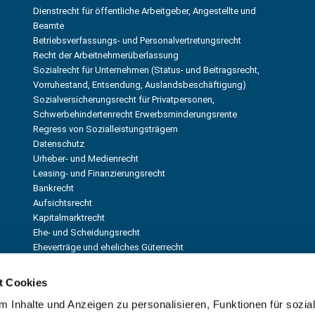
Dienstrecht für öffentliche Arbeitgeber, Angestellte und
Beamte
Betriebsverfassungs- und Personalvertretungsrecht
Recht der Arbeitnehmerüberlassung
Sozialrecht für Unternehmen (Status- und Beitragsrecht,
Vorruhestand, Entsendung, Auslandsbeschäftigung)
Sozialversicherungsrecht für Privatpersonen,
Schwerbehindertenrecht Erwerbsminderungsrente
Regress von Sozialleistungsträgern
Datenschutz
Urheber- und Medienrecht
Leasing- und Finanzierungsrecht
Bankrecht
Aufsichtsrecht
Kapitalmarktrecht
Ehe- und Scheidungsrecht
Eheverträge und eheliches Güterrecht
Vermögensauseinandersetzung
Unterhaltsrecht (Ehegatten, Kinder, Eltern)
t Cookies
Umgangsrecht und Sorgerecht
 Inhalte und Anzeigen zu personalisieren, Funktionen für sozia
Internationales Familienrecht