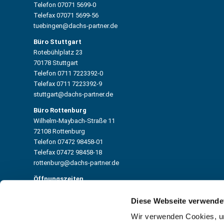
Telefon 07071 5699-0
Telefax 07071 5699-56
tuebingen@dachs-partner.de
Büro Stuttgart
Rotebühlplatz 23
70178 Stuttgart
Telefon 0711 7223392-0
Telefax 0711 7223392-9
stuttgart@dachs-partner.de
Büro Rottenburg
Wilhelm-Maybach-Straße 11
72108 Rottenburg
Telefon 07472 98458-01
Telefax 07472 98458-18
rottenburg@dachs-partner.de
Öffnungszeiten
Montag – Freitag
08:00 Uhr – 12:30 Uhr
Diese Webseite verwende
13:30 Uhr – 17:00 Uhr
Wir verwenden Cookies, um