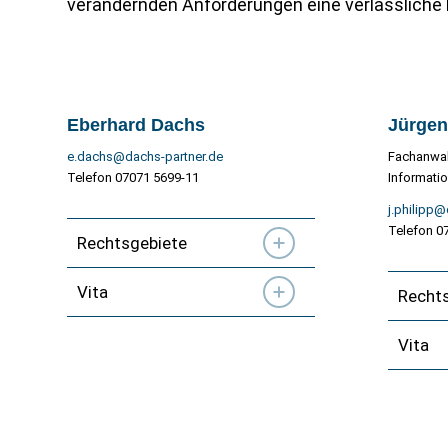
verändernden Anforderungen eine verlässliche 
Eberhard Dachs
Jürgen
e.dachs@dachs-partner.de
Fachanwal
Telefon 07071 5699-11
Informati
j.philipp@
Telefon 0
Rechtsgebiete
Vita
Recht
Vita