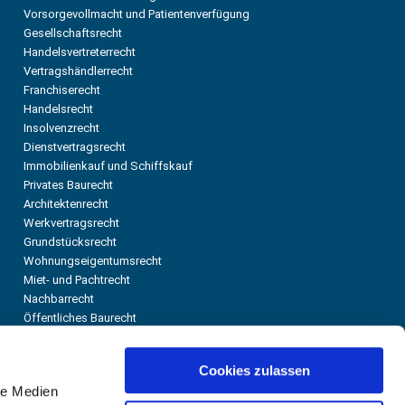
Vorsorgevollmacht und Patientenverfügung
Gesellschaftsrecht
Handelsvertreterrecht
Vertragshändlerrecht
Franchiserecht
Handelsrecht
Insolvenzrecht
Dienstvertragsrecht
Immobilienkauf und Schiffskauf
Privates Baurecht
Architektenrecht
Werkvertragsrecht
Grundstücksrecht
Wohnungseigentumsrecht
Miet- und Pachtrecht
Nachbarrecht
Öffentliches Baurecht
IT-Recht und Internetrecht
Gewerblicher Rechtsschutz
Cookies zulassen
Sportrecht
le Medien
Verkehrszivilrecht