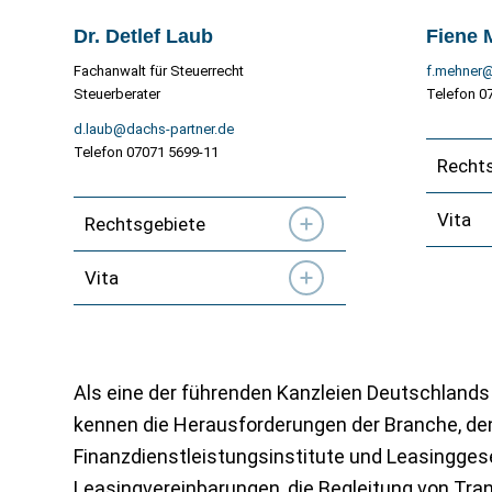
Dr. Detlef Laub
Fiene 
Fachanwalt für Steuerrecht
f.mehner@
Steuerberater
Telefon 0
d.laub@dachs-partner.de
Telefon 07071 5699-11
Recht
Vita
Rechtsgebiete
Vita
Als eine der führenden Kanzleien Deutschlands 
kennen die Herausforderungen der Branche, den
Finanzdienstleistungsinstitute und Leasinggese
Leasingvereinbarungen, die Begleitung von Tr