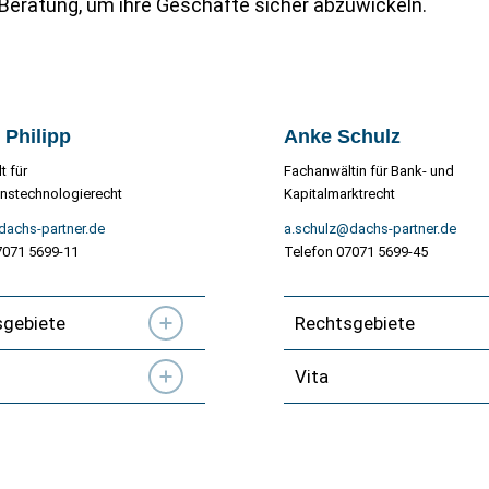
Beratung, um ihre Geschäfte sicher abzuwickeln.
 Philipp
Anke Schulz
t für
Fachanwältin für Bank- und
onstechnologierecht
Kapitalmarktrecht
dachs-partner.de
a.schulz@dachs-partner.de
7071 5699-11
Telefon 07071 5699-45
sgebiete
Rechtsgebiete
Vita