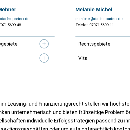
Mehner
Melanie Michel
dachs-partner.de
m.michel@dachs-partner.de
7071 5699-48
Telefon 07071 5699-11
sgebiete
Rechtsgebiete
Vita
im Leasing- und Finanzierungsrecht stellen wir höchste
ken unternehmerisch und bieten frühzeitige Problemlös
llschaften individuelle Erfolgsstrategien passend zu ih
ansaktionsgeschäften oder um aufsichtsrechtlich konf