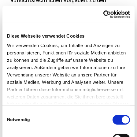
aufsichtsrechtlichen Vorgaben. Zu den
Zwecken der Verarbeitung gehören unter
anderem die Identitäts- und Altersprüfung,
Betrugs- und Geldwäscheprävention, die
Erfüllung steuerrechtlicher Kontroll- und
Diese Webseite verwendet Cookies
Meldepflichten sowie die Bewertung und
Wir verwenden Cookies, um Inhalte und Anzeigen zu
personalisieren, Funktionen für soziale Medien anbieten
Steuerung von Risiken für DACHS BARTLING
zu können und die Zugriffe auf unsere Website zu
SPOHN.
analysieren. Außerdem geben wir Informationen zu Ihrer
Verwendung unserer Website an unsere Partner für
4. Empfänger der Daten
soziale Medien, Werbung und Analysen weiter. Unsere
Innerhalb von DACHS BARTLING SPOHN
Partner führen diese Informationen möglicherweise mit
erhalten diejenigen Stellen Zugriff auf Ihre
weiteren Daten zusammen, die Sie ihnen bereitgestellt
haben oder die sie im Rahmen Ihrer Nutzung der Dienste
Daten, die diese zur Erfüllung unserer
gesammelt haben.
Einwilligungsauswahl
vertraglichen und gesetzlichen Pflichten
Notwendig
brauchen. Alle unsere Mitarbeiter sind zur
Einhaltung strikter Vertraulichkeit verpflichtet.