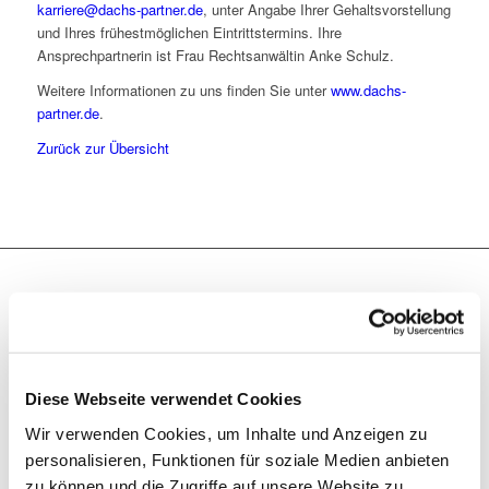
karriere@dachs-partner.de
, unter Angabe Ihrer Gehaltsvorstellung
und Ihres frühestmöglichen Eintrittstermins. Ihre
Ansprechpartnerin ist Frau Rechtsanwältin Anke Schulz.
Weitere Informationen zu uns finden Sie unter
www.dachs-
partner.de
.
Zurück zur Übersicht
Büro Tübingen
Gartenstraße 5
72074 Tübingen
Telefon 07071 5699-0
Diese Webseite verwendet Cookies
Telefax 07071 5699-56
Wir verwenden Cookies, um Inhalte und Anzeigen zu
tuebingen@dachs-partner.de
personalisieren, Funktionen für soziale Medien anbieten
Büro Stuttgart
zu können und die Zugriffe auf unsere Website zu