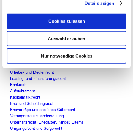
Arbeitsrecht für Unternehmer
Details zeigen
Arbeitsrecht für Arbeitnehmer
Dienstrecht für öffentliche Arbeitgeber, Angestellte und Beamte
Cookies zulassen
Betriebsverfassungs- und Personalvertretungsrecht
Recht der Arbeitnehmerüberlassung
Sozialrecht für Unternehmen (Status- und Beitragsrecht,
Auswahl erlauben
Vorruhestand, Entsendung, Auslandsbeschäftigung)
Sozialversicherungsrecht für Privatpersonen,
Schwerbehindertenrecht Erwerbsminderungsrente
Nur notwendige Cookies
Regress von Sozialleistungsträgern
Datenschutz
Urheber- und Medienrecht
Leasing- und Finanzierungsrecht
Bankrecht
Aufsichtsrecht
Kapitalmarktrecht
Ehe- und Scheidungsrecht
Eheverträge und eheliches Güterrecht
Vermögensauseinandersetzung
Unterhaltsrecht (Ehegatten, Kinder, Eltern)
Umgangsrecht und Sorgerecht