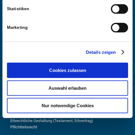
Vorruhestand, Entsendung, Auslandsbeschäftigung)
Sozialversicherungsrecht für Privatpersonen,
Statistiken
Schwerbehindertenrecht Erwerbsminderungsrente
Regress von Sozialleistungsträgern
Datenschutz
Marketing
Urheber- und Medienrecht
Leasing- und Finanzierungsrecht
Bankrecht
Aufsichtsrecht
Details zeigen
Kapitalmarktrecht
Ehe- und Scheidungsrecht
Eheverträge und eheliches Güterrecht
Cookies zulassen
Vermögensauseinandersetzung
Unterhaltsrecht (Ehegatten, Kinder, Eltern)
Auswahl erlauben
Umgangsrecht und Sorgerecht
Internationales Familienrecht
Zwangsversteigerung
Nur notwendige Cookies
Mediation
Adoptionsrecht
Erbrechtliche Gestaltung (Testament, Erbvertrag)
Pflichtteilsrecht