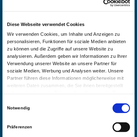
72108 Rottenburg
Telefon 07472 98458-01
Telefax 07472 98458-18
rottenburg@dachs-partner.de
Diese Webseite verwendet Cookies
Wir verwenden Cookies, um Inhalte und Anzeigen zu
Öffnungszeiten
Montag – Freitag
personalisieren, Funktionen für soziale Medien anbieten
08:00 Uhr – 12:30 Uhr
zu können und die Zugriffe auf unsere Website zu
13:30 Uhr – 17:00 Uhr
analysieren. Außerdem geben wir Informationen zu Ihrer
Verwendung unserer Website an unsere Partner für
soziale Medien, Werbung und Analysen weiter. Unsere
Partner führen diese Informationen möglicherweise mit
weiteren Daten zusammen, die Sie ihnen bereitgestellt
UNSERE RECHTSGEBIETE
haben oder die sie im Rahmen Ihrer Nutzung der Dienste
Arbeitsrecht für Unternehmer
gesammelt haben.
Einwilligungsauswahl
Arbeitsrecht für Arbeitnehmer
Notwendig
Dienstrecht für öffentliche Arbeitgeber, Angestellte und Beamte
Betriebsverfassungs- und Personalvertretungsrecht
Recht der Arbeitnehmerüberlassung
Präferenzen
Sozialrecht für Unternehmen (Status- und Beitragsrecht,