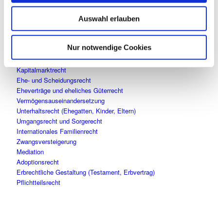
Regress von Sozialleistungsträgern
Datenschutz
Auswahl erlauben
Urheber- und Medienrecht
Leasing- und Finanzierungsrecht
Nur notwendige Cookies
Bankrecht
Aufsichtsrecht
Kapitalmarktrecht
Ehe- und Scheidungsrecht
Eheverträge und eheliches Güterrecht
Vermögensauseinandersetzung
Unterhaltsrecht (Ehegatten, Kinder, Eltern)
Umgangsrecht und Sorgerecht
Internationales Familienrecht
Zwangsversteigerung
Mediation
Adoptionsrecht
Erbrechtliche Gestaltung (Testament, Erbvertrag)
Pflichtteilsrecht