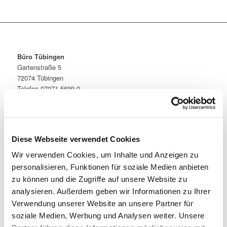
Büro Tübingen
Gartenstraße 5
72074 Tübingen
Telefon 07071 5699-0
Telefax 07071 5699-56
tuebingen@dachs-partner.de
Büro Stuttgart
Rotebühlplatz 23
Diese Webseite verwendet Cookies
70178 Stuttgart
Wir verwenden Cookies, um Inhalte und Anzeigen zu
Telefon 0711 7223392-0
personalisieren, Funktionen für soziale Medien anbieten
Telefax 0711 7223392-9
stuttgart@dachs-partner.de
zu können und die Zugriffe auf unsere Website zu
analysieren. Außerdem geben wir Informationen zu Ihrer
Büro Rottenburg
Verwendung unserer Website an unsere Partner für
Wilhelm-Maybach-Straße 11
soziale Medien, Werbung und Analysen weiter. Unsere
72108 Rottenburg